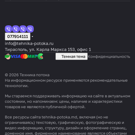
и
опо
ить
Run
в
Тир
м
нов
м
а,
ксн
Aqu
тка
тки
Pur
па
о
кост
о
квар
ржав
дго
ая
ami
в
вод
xin
Ultra
Ти
ole
ха
асп
обс
CT-
ки
и
CT-
обс
чины
очи
x
ы
mix
x
во
луж
воды
луж
тиры
тов
Мол
F65
ра
оле
RX71
на
RX67
, ила
стка
Pre
plus
PR
ды
ива
.
ива
ка)
дов
B3
сп
-
объе
-1665
вод
miu
C10
.
ния
ния
е
ол
1054
кте
ы
m
7
е
077914111
info@tehnika-potoka.ru
Тирасполь, ул. Карла Маркса 153, офис 1
Темная тема
Конфиденциальность
© 2026 Техника потока
На информационном ресурсе применяются
рекомендательные
технологии
.
Мы стараемся поддерживать информацию на сайте в актуальном
состоянии, но напоминаем: цены, наличие и характеристики
товаров не являются публичной офертой.
Все ресурсы сайта tehnika-potoka.md, включая (но не
ограничиваясь) текстовую, графическую, фотографическую и
видео информацию, структуру, дизайн и оформление страниц,
доменное имя, фирменное наименование являются объектами