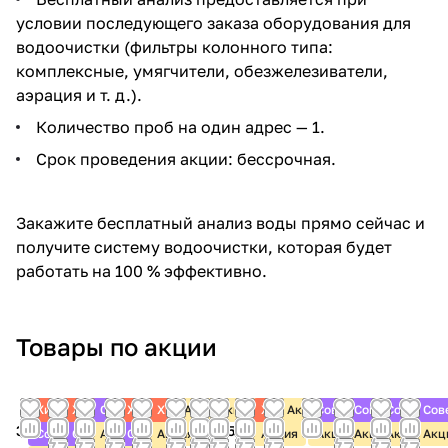
условии последующего заказа оборудования для
водоочистки (фильтры колонного типа:
комплексные, умягчители, обезжелезиватели,
аэрация и т. д.).
Количество проб на один адрес — 1.
Срок проведения акции: бессрочная.
Закажите бесплатный анализ воды прямо сейчас и
получите систему водоочистки, которая будет
работать на 100 % эффективно.
Товары по акции
Хит
Хит
Советуем
Хит
Хит
Акция
Акция
Акция
Хит
Акция
Советуем
Советуем
Советуем
Сов
3 445
17 240
9 675
6 943
7 192
7 270
6 615
7 978
8 843
15 126
8 996
18 796
16 596
17 873
Советуем
Советуем
Акция
Советуем
Акция
Акция
Акция
Акция
Акция
Акц