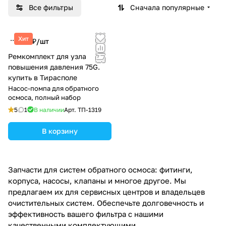
Все фильтры
Сначала популярные
Хит
857 ₽/
шт
Ремкомплект для узла
повышения давления 75G.
купить в Тирасполе
Насос-помпа для обратного
осмоса, полный набор
5
1
В наличии
Арт.
ТП-1319
В корзину
Запчасти для систем обратного осмоса: фитинги,
корпуса, насосы, клапаны и многое другое. Мы
предлагаем их для сервисных центров и владельцев
очистительных систем. Обеспечьте долговечность и
эффективность вашего фильтра с нашими
качественными комплектующими.