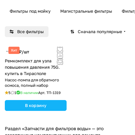
Фильтры под мойку
Магистральные фильтры
Фильт
Все фильтры
Сначала популярные
Хит
857 ₽/
шт
Ремкомплект для узла
повышения давления 75G.
купить в Тирасполе
Насос-помпа для обратного
осмоса, полный набор
5
1
В наличии
Арт.
ТП-1319
В корзину
Раздел «Запчасти для фильтров воды» — это
ассортимент комплектующих для ремонта,