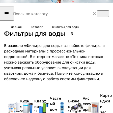
Главная
Каталог
Фильтры для воды
Фильтры для воды
3
В разделе «Фильтры для воды» вы найдете фильтры и
расходные материалы с профессиональной
поддержкой. В интернет-магазине «Техника потока»
можно заказать оборудование для очистки воды,
учитывая реальные условия эксплуатации для
квартиры, дома и бизнеса. Получите консультацию и
обеспечьте надежную работу системы фильтрации.
Картр
Частн
Акс
Кухн
Кварт
Бизне
иджи
ый
ессу
я
ира
с
и
дом
ары
52
17
11
засып