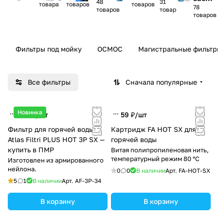
48
31
товара
товаров
товаров
78
ки
товаров
товар
товаров
Фильтры под мойку
ОСМОС
Магистральные фильтр
Все фильтры
Сначала популярные
Новинка
629 ₽/
шт
59 ₽/
шт
Фильтр для горячей воды
Картридж FA HOT SX для
Atlas Filtri PLUS HOT 3P SX —
горячей воды
купить в ПМР
Витая полипропиленовая нить,
температурный режим 80 °C
Изготовлен из армированного
нейлона.
0
0
В наличии
Арт.
FA-HOT-SX
5
1
В наличии
Арт.
AF-3P-34
В корзину
В корзину