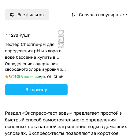
Все фильтры
Сначала популярные
270 ₽/
шт
Тестер Chlorine-pH для
определения pH и хлора в
воде бассейна купить в
Тирасполе
Определение содержания
свободного хлора и уровня pH
в воде
5
1
В наличии
Арт.
OL-Cl-pH
В корзину
Раздел «Экспресс-тест воды» предлагает простой и
быстрый способ самостоятельного определения
основных показателей загрязнения воды в домашних
условиях. Экспресс-тесты позволяют за короткое