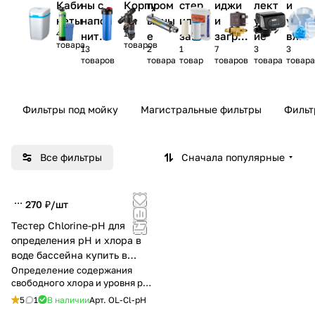
Каби
ны с
Корпу
пром
стер
иджи
лект
и
неты
напол
сы
ывны
или
и
ующ
упра
4
13
нител
е
зато
загру
ие
влен
товара
товаров
13
2
1
7
3
3
ем
ры
зки
ия
товаров
товара
товар
товаров
товара
товар
Фильтры под мойку
Магистральные фильтры
Фильт
Все фильтры
Сначала популярные
270 ₽/
шт
Тестер Chlorine-pH для
определения pH и хлора в
воде бассейна купить в
Тирасполе
Определение содержания
свободного хлора и уровня pH
в воде
5
1
В наличии
Арт.
OL-Cl-pH