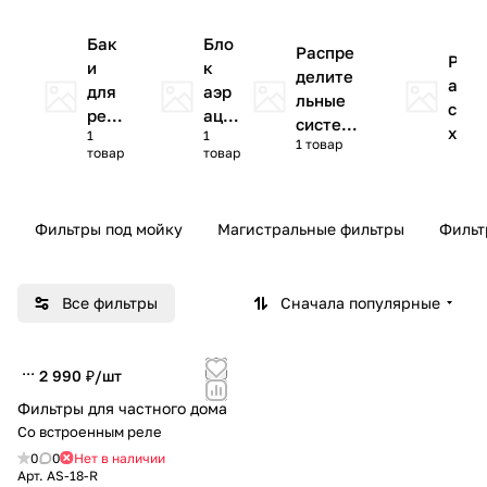
Бак
Бло
Распре
Р
и
к
делите
а
для
аэр
льные
с
реаг
аци
систем
х
1
1
ент
и
1 товар
ы
товар
товар
о
ов
д
о
м
Фильтры под мойку
Магистральные фильтры
Фильт
е
р
ы
Все фильтры
Сначала популярные
2 990 ₽/
шт
Фильтры для частного дома
Со встроенным реле
0
0
Нет в наличии
Арт.
AS-18-R