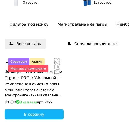
3 товара
11 товаров
Фильтры под мойку
Магистральные фильтры
Мембр
Все фильтры
Сначала популярные
Советуем
Акция
4 550 ₽/
шт
Монтаж в комплекте
Фильтр с обратным осмосом
Organik PRO с УФ‑лампой —
комплексная очистка воды
Мощная бытовая система с
электромагнитными клапанами
и насосом
0
0
В наличии
Арт.
2199
В корзину