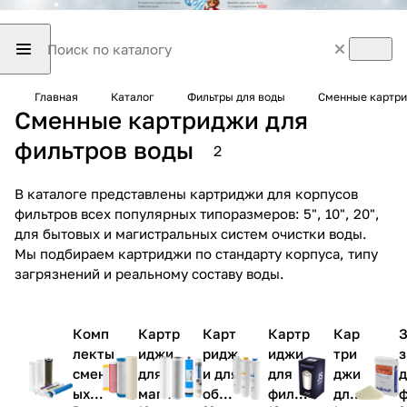
Главная
Каталог
Фильтры для воды
Сменные картри
Сменные картриджи для
фильтров воды
2
В каталоге представлены картриджи для корпусов
фильтров всех популярных типоразмеров: 5", 10", 20",
для бытовых и магистральных систем очистки воды.
Мы подбираем картриджи по стандарту корпуса, типу
загрязнений и реальному составу воды.
Комп
Картр
Карт
Картр
Кар
З
лекты
иджи
ридж
иджи
три
з
сменн
для
и для
для
джи
д
ых
магис
обра
фильт
для
ф