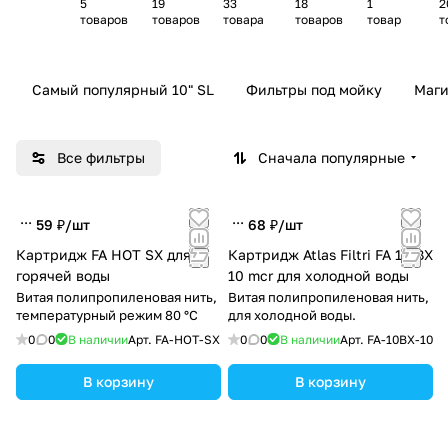
5
19
33
18
1
2
картр
траль
тног
рации
фил
р
товаров
товаров
товара
товаров
товар
т
иджей
ных
о
питье
ьтр-
фильт
осмо
вой
кув
ров
са
воды
шин
Самый популярный 10" SL
Фильтры под мойку
Маги
ов
Все фильтры
Сначала популярные
59 ₽/
шт
68 ₽/
шт
Картридж FA HOT SX для
Картридж Atlas Filtri FA 10 BX
горячей воды
10 mcr для холодной воды
Витая полипропиленовая нить,
Витая полипропиленовая нить,
температурный режим 80 °C
для холодной воды.
0
0
В наличии
Арт.
FA-HOT-SX
0
0
В наличии
Арт.
FA-10BX-10
В корзину
В корзину