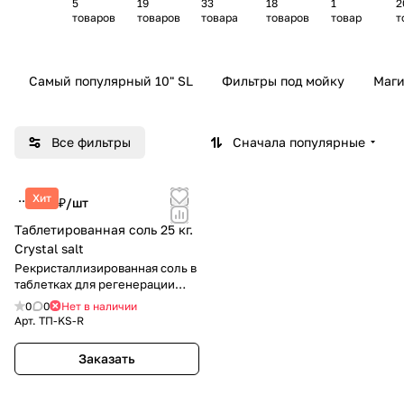
5
19
33
18
1
2
картр
траль
тног
рации
фил
р
товаров
товаров
товара
товаров
товар
т
иджей
ных
о
питье
ьтр-
фильт
осмо
вой
кув
ров
са
воды
шин
Самый популярный 10" SL
Фильтры под мойку
Маги
ов
Все фильтры
Сначала популярные
Хит
228 ₽/
шт
Таблетированная соль 25 кг.
Crystal salt
Рекристаллизированная соль в
таблетках для регенерации
смол в умягчителях воды.
0
0
Нет в наличии
Арт.
ТП-KS-R
Заказать