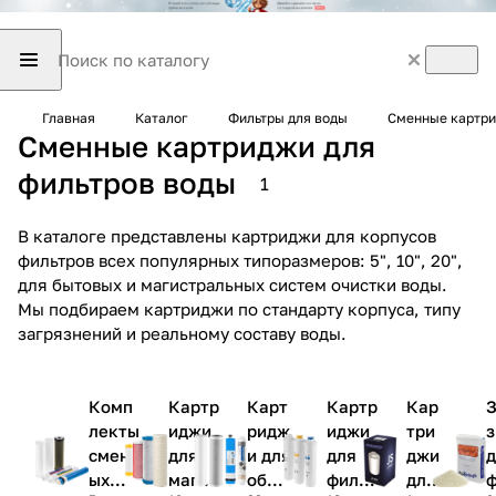
Главная
Каталог
Фильтры для воды
Сменные картри
Сменные картриджи для
фильтров воды
1
В каталоге представлены картриджи для корпусов
фильтров всех популярных типоразмеров: 5", 10", 20",
для бытовых и магистральных систем очистки воды.
Мы подбираем картриджи по стандарту корпуса, типу
загрязнений и реальному составу воды.
Комп
Картр
Карт
Картр
Кар
З
лекты
иджи
ридж
иджи
три
з
сменн
для
и для
для
джи
д
ых
магис
обра
фильт
для
ф