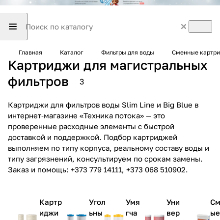
Главная
Каталог
Фильтры для воды
Сменные картри
Картриджи для магистральных
фильтров
3
Картриджи для фильтров воды Slim Line и Big Blue в
интернет‑магазине «Техника потока» — это
проверенные расходные элементы с быстрой
доставкой и поддержкой. Подбор картриджей
выполняем по типу корпуса, реальному составу воды и
типу загрязнений, консультируем по срокам замены.
Заказ и помощь: +373 779 14111, +373 068 510902.
Картр
Угол
Умя
Уни
См
иджи
ьны
гча
вер
ы