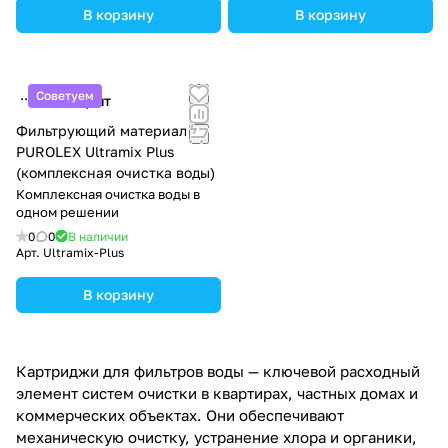
В корзину
В корзину
Советуем
2 993 ₽/
шт
Фильтрующий материал
PUROLEX Ultramix Plus
(комплексная очистка воды)
Комплексная очистка воды в
одном решении
0
0
В наличии
Арт.
Ultramix-Plus
В корзину
Картриджи для фильтров воды — ключевой расходный
элемент систем очистки в квартирах, частных домах и
коммерческих объектах. Они обеспечивают
механическую очистку, устранение хлора и органики,