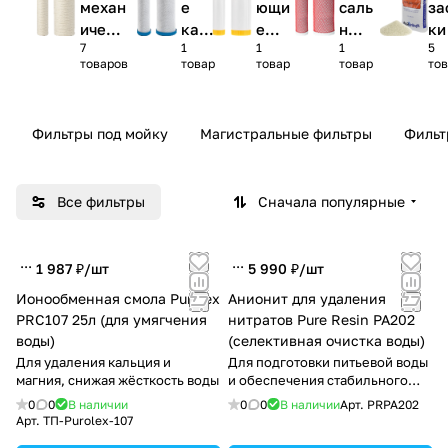
механ
е
ющи
саль
за
ическ
кар
е
ные
ки
7
1
1
1
5
ой
три
кар
кар
товаров
товар
товар
товар
то
очист
джи
три
три
ки
джи
джи
Фильтры под мойку
Магистральные фильтры
Фильт
Все фильтры
Сначала популярные
1 987 ₽/
шт
5 990 ₽/
шт
Ионообменная смола Purolex
Анионит для удаления
PRC107 25л (для умягчения
нитратов Pure Resin PA202
воды)
(селективная очистка воды)
Для удаления кальция и
Для подготовки питьевой воды
магния, снижая жёсткость воды
и обеспечения стабильного
качества воды.
0
0
В наличии
0
0
В наличии
Арт.
PRPA202
Арт.
ТП-Purolex-107