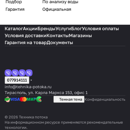
Подбор
По анализу воды
Гарантия
Официальная
Каталог
Акции
Бренды
Услуги
Блог
Условия оплаты
Условия доставки
Контакты
Магазины
Гарантия на товар
Документы
077914111
info@tehnika-potoka.ru
Тирасполь, ул. Карла Маркса 153, офис 1
Темная тема
Конфиденциальность
© 2026 Техника потока
На информационном ресурсе применяются
рекомендательные
технологии
.