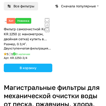
Все фильтры
Сначала популярные
Хит
Новинка
880 ₽/
шт
Фильтр самоочистной Koer
KR.1250 (с манометром,
двойная сетка) купить в
Тирасполе
Размер, G 3/4″.
Двухступенчатая фильтрация
100 мкм
5
1
В наличии
Арт.
KR.1250-3/4
В корзину
Магистральные фильтры для
механической очистки воды
от песка, ржавчины, хлора,