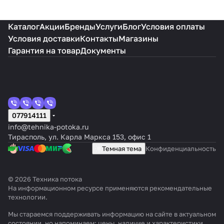
Каталог
Акции
Бренды
Услуги
Блог
Условия оплаты
Условия доставки
Контакты
Магазины
Гарантия на товар
Документы
077914111
info@tehnika-potoka.ru
Тирасполь, ул. Карла Маркса 153, офис 1
Темная тема
Конфиденциальность
© 2026 Техника потока
На информационном ресурсе применяются
рекомендательные
технологии
.
Мы стараемся поддерживать информацию на сайте в актуальном
состоянии, но напоминаем: цены, наличие и характеристики