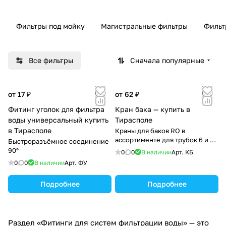
Фильтры под мойку
Магистральные фильтры
Фильт
Все фильтры
Сначала популярные
от 17 ₽
от 62 ₽
Фитинг уголок для фильтра
Кран бака — купить в
воды универсальный купить
Тирасполе
в Тирасполе
Краны для баков RO в
ассортименте для трубок 6 и 10
Быстроразъёмное соединение
мм.. Резьбы 1/4" и 3/4".
90°
0
0
В наличии
Арт.
КБ
0
0
В наличии
Арт.
ФУ
Подробнее
Подробнее
Раздел «Фитинги для систем фильтрации воды» — это