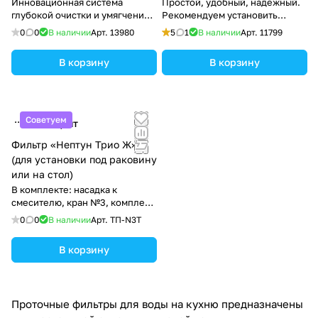
Инновационная система
Простой, удобный, надежный.
глубокой очистки и умягчения.
Рекомендуем установить
Питьевая вода без бактерий
вместе с предфильтром.
0
0
В наличии
Арт.
13980
5
1
В наличии
Арт.
11799
для сторонников здорового
питания и семей с детьми.
В корзину
В корзину
Советуем
1 290 ₽/
шт
Фильтр «Нептун Трио Ж»
(для установки под раковину
или на стол)
В комплекте: насадка к
смесителю, кран №3, комплект
картриджей
0
0
В наличии
Арт.
ТП-N3T
В корзину
Проточные фильтры для воды на кухню предназначены