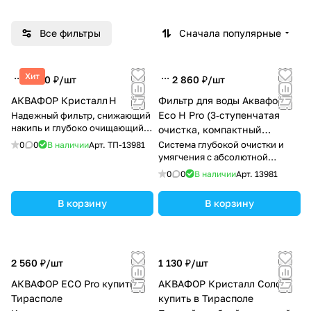
Все фильтры
Сначала популярные
Хит
2 190 ₽/
шт
2 860 ₽/
шт
АКВАФОР Кристалл Н
Фильтр для воды Аквафор
Eco H Pro (3‑ступенчатая
Надежный фильтр, снижающий
накипь и глубоко очищающий
очистка, компактный
водопроводную воду для
корпус)
Система глубокой очистки и
0
0
В наличии
Арт.
ТП-13981
взрослых и детей.
умягчения с абсолютной
антибактериальной защитой
0
0
В наличии
Арт.
13981
В корзину
В корзину
2 560 ₽/
шт
1 130 ₽/
шт
АКВАФОР ECO Pro купить в
АКВАФОР Кристалл Соло
Тирасполе
купить в Тирасполе