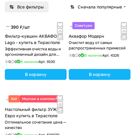
Все фильтры
Сначала популярные
Советуем
390 ₽/
шт
850 ₽/
шт
Фильтр-кувшин АКВАФОР
Аквафор Модерн
Lago - купить в Тирасполе
Очистит воду от самых
распространенных примесей
Эффективная очистка воды и
эргономичный дизайн для
0
0
В наличии
Арт.
4326
вашего комфорта.
0
0
В наличии
Арт.
9100
В корзину
В корзину
Хит
Монтаж в комплекте
970 ₽/
шт
Настольный фильтр 3УЖ
Евро купить в Тирасполе
Оптимальное сочетание цена —
качество
0
0
В наличии
Арт.
620039